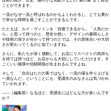
技術の高さ、歴史、細やかな気配りなどの“裏の裏”まで知る
ことができます。
一流がなぜ一流と呼ばれるのかもよくわかるし、とても豊か
で幸せな時間を過ごすことができる
んです。
たとえば、ルイ・ヴィトンを「自慢できるから」「人気だか
ら」と思って持つのと、歴史や想い、デザインの素晴らしさ
や技術の深さが分かって持つのとでは、その意味合いや大切
さが変わってくるのと似ていますね。
さらに、私たちが深く感動して、お店にリスペクトの気持ち
を持てば持つほど、お店からも大切にしていただけます。す
ごく
いい循環や信頼関係が生まれる
んですよね。
そして、「自分はただの客ではなく、一流の場を作り上げる
一員なんだ」ということにも、受講生のみなさんは気づかれ
ていかれます。
――（編集部）
なるほど。受講生にはどんな方が多いんです
か？