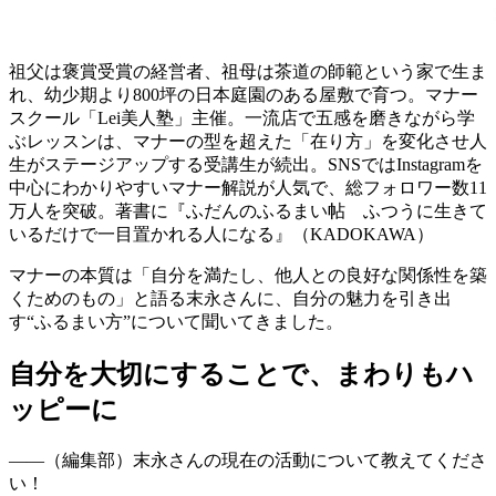
祖父は褒賞受賞の経営者、祖母は茶道の師範という家で生ま
れ、幼少期より800坪の日本庭園のある屋敷で育つ。マナー
スクール「Lei美人塾」主催。一流店で五感を磨きながら学
ぶレッスンは、マナーの型を超えた「在り方」を変化させ人
生がステージアップする受講生が続出。SNSではInstagramを
中心にわかりやすいマナー解説が人気で、総フォロワー数11
万人を突破。著書に『ふだんのふるまい帖 ふつうに生きて
いるだけで一目置かれる人になる』（KADOKAWA）
マナーの本質は「
自分を満たし、他人との良好な関係性を築
くためのもの
」と語る末永さんに、自分の魅力を引き出
す“ふるまい方”について聞いてきました。
自分を大切にすることで、まわりもハ
ッピーに
――
（編集部）
末永さんの現在の活動について教えてくださ
い！