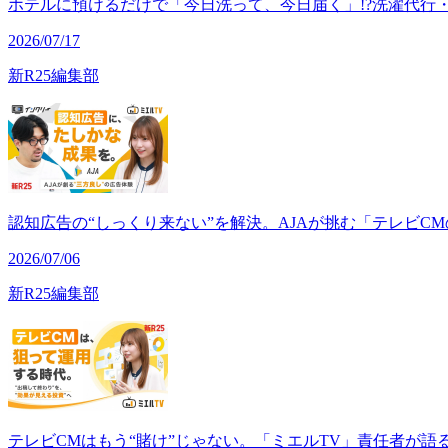
ホテルに預けるだけで「今日洗って、今日届く」!?洗濯代行
2026/07/17
新R25編集部
認知広告の“しっくり来ない”を解決。AJAが挑む「テレビCM
2026/07/06
新R25編集部
テレビCMはもう“賭け”じゃない。「ミエルTV」責任者が語