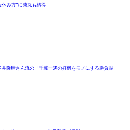
な休み方”に蘭丸も納得
多井隆晴さん流の「千載一遇の好機をモノにする勝負眼」