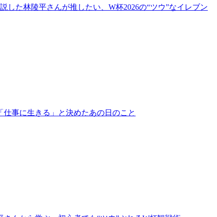
説した林陵平さんが推したい、W杯2026の“ツウ”なイレブン
「仕事に生きる」と決めたあの日のこと