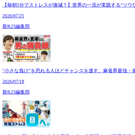
【毎朝5分でストレスが激減？】世界の一流が実践する“ツウ
2026/07/25
新R25編集部
“小さな負け”を恐れる人ほどチャンスを逃す。麻雀界最強・
2026/07/18
新R25編集部