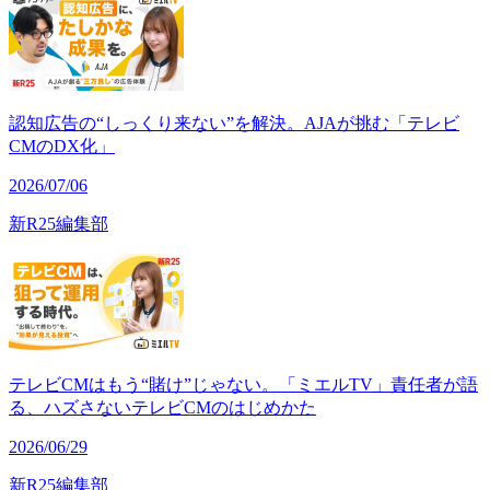
認知広告の“しっくり来ない”を解決。AJAが挑む「テレビ
CMのDX化」
2026/07/06
新R25編集部
テレビCMはもう“賭け”じゃない。「ミエルTV」責任者が語
る、ハズさないテレビCMのはじめかた
2026/06/29
新R25編集部