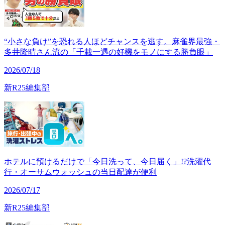
“小さな負け”を恐れる人ほどチャンスを逃す。麻雀界最強・
多井隆晴さん流の「千載一遇の好機をモノにする勝負眼」
2026/07/18
新R25編集部
ホテルに預けるだけで「今日洗って、今日届く」!?洗濯代
行・オーサムウォッシュの当日配達が便利
2026/07/17
新R25編集部