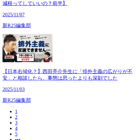
減税ってしていいの？前半】
2025/11/07
新R25編集部
【日本右傾化？】西田亮介先生に「排外主義の広がりが不
安」と相談したら、事態は思ったよりも深刻でした
2025/11/03
新R25編集部
1
2
3
4
5
•••