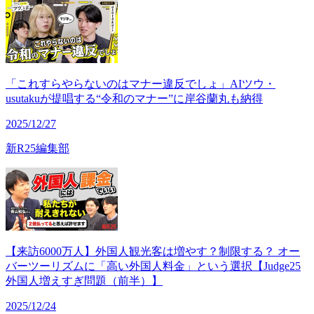
「これすらやらないのはマナー違反でしょ」AIツウ・
usutakuが提唱する“令和のマナー”に岸谷蘭丸も納得
2025/12/27
新R25編集部
【来訪6000万人】外国人観光客は増やす？制限する？ オー
バーツーリズムに「高い外国人料金」という選択【Judge25
外国人増えすぎ問題（前半）】
2025/12/24