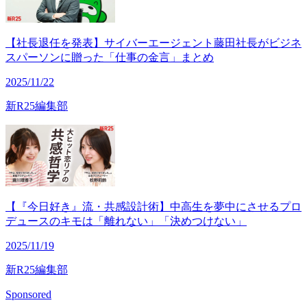
【社長退任を発表】サイバーエージェント藤田社長がビジネ
スパーソンに贈った「仕事の金言」まとめ
2025/11/22
新R25編集部
【『今日好き』流・共感設計術】中高生を夢中にさせるプロ
デュースのキモは「離れない」「決めつけない」
2025/11/19
新R25編集部
Sponsored