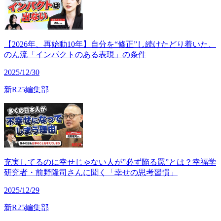
【2026年、再始動10年】自分を“修正”し続けたどり着いた、
のん流「インパクトのある表現」の条件
2025/12/30
新R25編集部
充実してるのに幸せじゃない人が”必ず陥る罠”とは？幸福学
研究者・前野隆司さんに聞く「幸せの思考習慣」
2025/12/29
新R25編集部