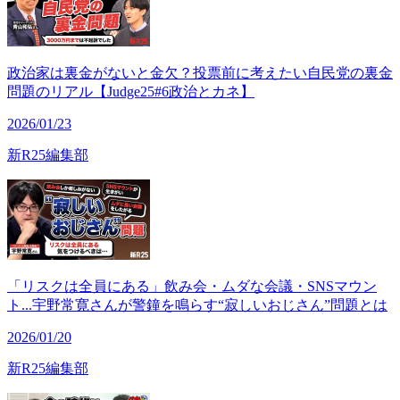
政治家は裏金がないと金欠？投票前に考えたい自民党の裏金
問題のリアル【Judge25#6政治とカネ】
2026/01/23
新R25編集部
「リスクは全員にある」飲み会・ムダな会議・SNSマウン
ト...宇野常寛さんが警鐘を鳴らす“寂しいおじさん”問題とは
2026/01/20
新R25編集部