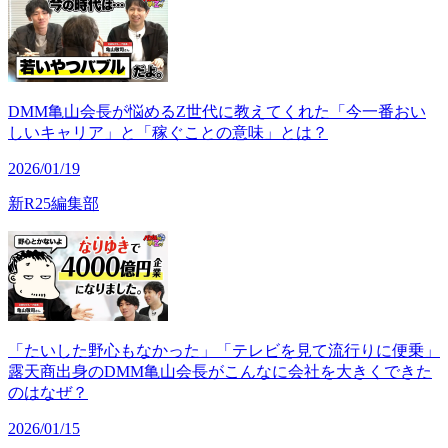
DMM亀山会長が悩めるZ世代に教えてくれた「今一番おい
しいキャリア」と「稼ぐことの意味」とは？
2026/01/19
新R25編集部
「たいした野心もなかった」「テレビを見て流行りに便乗」
露天商出身のDMM亀山会長がこんなに会社を大きくできた
のはなぜ？
2026/01/15