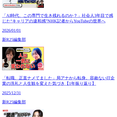
「AI時代、この専門で生き残れるのか？」社会人3年目で感
じた“キャリアの違和感”NHK記者からYouTubeの世界へ
2026/01/01
新R25編集部
「転職、正直ナメてました」局アナから転身。容赦ないIT企
業の洗礼と人生観を変えた気づき【1年振り返り】
2025/12/31
新R25編集部