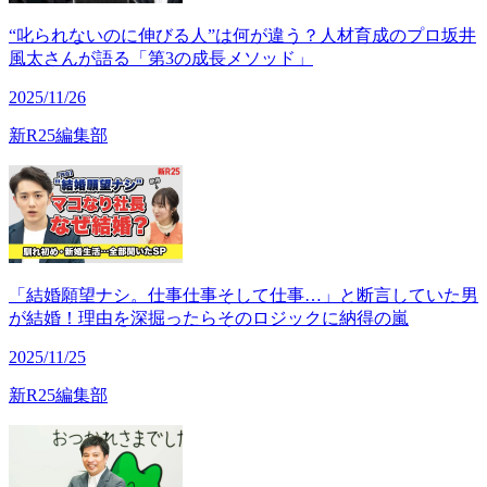
“叱られないのに伸びる人”は何が違う？人材育成のプロ坂井
風太さんが語る「第3の成長メソッド」
2025/11/26
新R25編集部
「結婚願望ナシ。仕事仕事そして仕事…」と断言していた男
が結婚！理由を深掘ったらそのロジックに納得の嵐
2025/11/25
新R25編集部