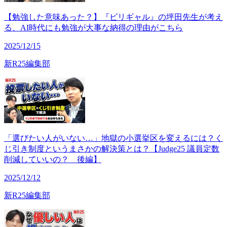
【勉強した意味あった？】『ビリギャル』の坪田先生が考え
る、AI時代にも勉強が大事な納得の理由がこちら
2025/12/15
新R25編集部
「選びたい人がいない…」地獄の小選挙区を変えるには？く
じ引き制度というまさかの解決策とは？【Judge25 議員定数
削減していいの？ 後編】
2025/12/12
新R25編集部