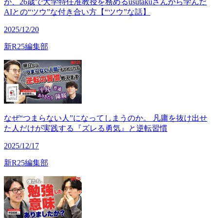
が、26歳で大学特任准教授を務めるusutakuさんから学んだ
AIとの“ツウ”な付き合い方【“ツウ”な話】
2025/12/20
新R25編集部
なぜ“つまらない人”になってしまうのか。 凡庸を抜け出せ
た人だけが実践する『ズレる勇気』と逆転習慣
2025/12/17
新R25編集部