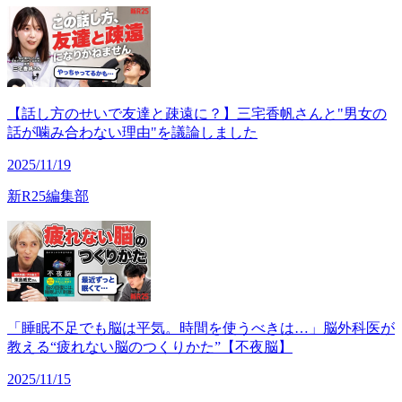
【話し方のせいで友達と疎遠に？】三宅香帆さんと"男女の
話が噛み合わない理由"を議論しました
2025/11/19
新R25編集部
「睡眠不足でも脳は平気。時間を使うべきは…」脳外科医が
教える“疲れない脳のつくりかた”【不夜脳】
2025/11/15