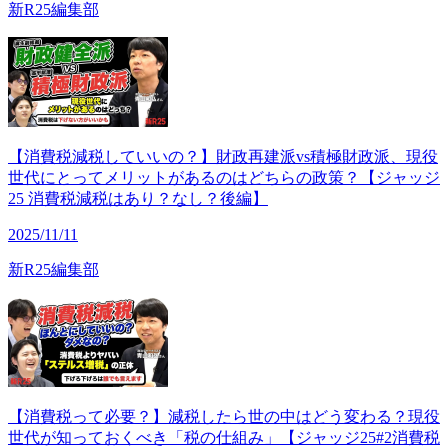
新R25編集部
【消費税減税していいの？】財政再建派vs積極財政派、現役
世代にとってメリットがあるのはどちらの政策？【ジャッジ
25 消費税減税はあり？なし？後編】
2025/11/11
新R25編集部
【消費税って必要？】減税したら世の中はどう変わる？現役
世代が知っておくべき「税の仕組み」【ジャッジ25#2消費税