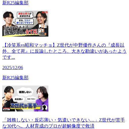
新R25編集部
【冷笑系vs昭和マッチョ】Z世代が中野優作さんの『成長以
外、全て死』に反論したところ、大きな勘違いがあったよう
です...
2025/12/06
新R25編集部
「雑務しない・反応薄い・気遣いできない…」Z世代が苦手
な30代へ。人材育成のプロが超解像度で救済