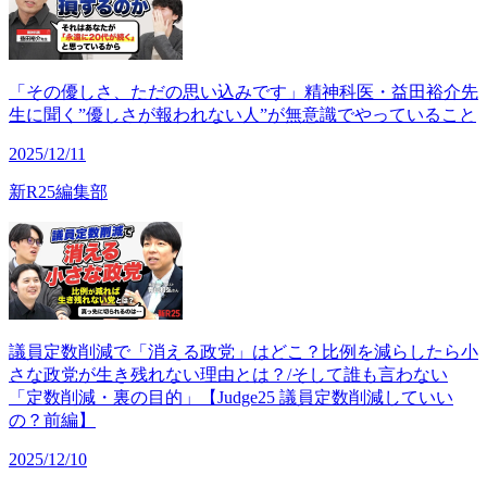
「その優しさ、ただの思い込みです」精神科医・益田裕介先
生に聞く”優しさが報われない人”が無意識でやっていること
2025/12/11
新R25編集部
議員定数削減で「消える政党」はどこ？比例を減らしたら小
さな政党が生き残れない理由とは？/そして誰も言わない
「定数削減・裏の目的」【Judge25 議員定数削減していい
の？前編】
2025/12/10