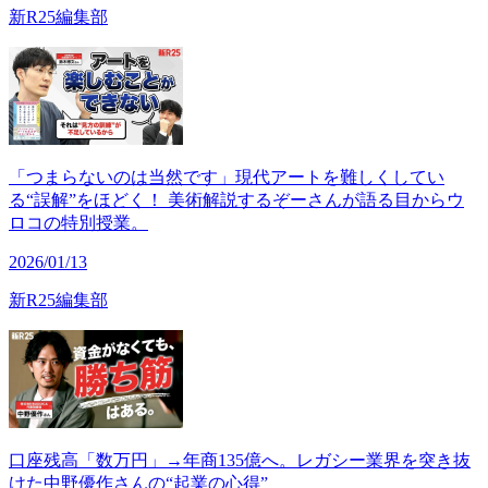
新R25編集部
「つまらないのは当然です」現代アートを難しくしてい
る“誤解”をほどく！ 美術解説するぞーさんが語る目からウ
ロコの特別授業。
2026/01/13
新R25編集部
口座残高「数万円」→年商135億へ。レガシー業界を突き抜
けた中野優作さんの“起業の心得”