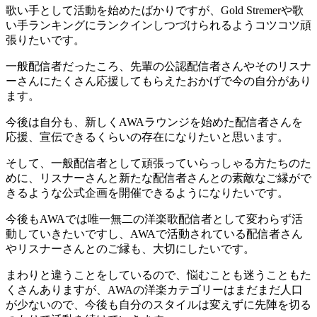
歌い手として活動を始めたばかりですが、Gold Stremerや歌
い手ランキングにランクインしつづけられるようコツコツ頑
張りたいです。
一般配信者だったころ、先輩の公認配信者さんやそのリスナ
ーさんにたくさん応援してもらえたおかげで今の自分があり
ます。
今後は自分も、新しくAWAラウンジを始めた配信者さんを
応援、宣伝できるくらいの存在になりたいと思います。
そして、一般配信者として頑張っていらっしゃる方たちのた
めに、リスナーさんと新たな配信者さんとの素敵なご縁がで
きるような
公式企画を開催できるようになりたいです。
今後もAWAでは
唯一無二の洋楽歌配信者
として変わらず活
動していきたいですし、AWAで活動されている配信者さん
やリスナーさんとのご縁も、大切にしたいです。
まわりと違うことをしているので、悩むことも迷うこともた
くさんありますが、AWAの洋楽カテゴリーはまだまだ人口
が少ないので、
今後も自分のスタイルは変えずに先陣を切る