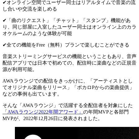
✔︎オンライン空間でユーザー同士は
リアルタイムで音楽の流
し合いや交流
を楽しめる
✔︎「曲のリクエスト」「チャット」「スタンプ」機能があ
り、同じ部屋に入室したユーザー同士は
オンライン上のカラ
オケルームのような体験
が可能
✔︎
全ての機能をFree（無料）プランで
楽しむことができる
音楽ストリーミングサービスの機能ということもあり、
音声
配信アプリでは日本で初めての、配信時に楽曲などの正規音
源が利用可能
。
AWAラウンジでの配信をきっかけに、「
アーティストとし
てオリジナル楽曲をリリース
」「
ボカロPからの楽曲提供
」
などの事例も出ています。
そんな「AWAラウンジ」で活躍する全配信者を対象にした
「AWAラウンジ2022年間アワード」
の年間MVPと各部門
MVPが、2022年12月26日に発表されました。