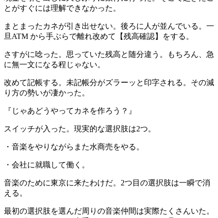
とがすぐには理解できなかった。
まとまったカネが引き出せない
。後ろに人が並んでいる。一
旦ATM から手ぶらで離れ改めて【
残高確認
】をする。
さすがに唸った。思っていた残高と随分違う。もちろん、急
に無一文になる程じゃない。
改めて記帳する。未記帳分がズラーッと印字される。その減
り方の勢いが凄かった。
『
じゃあどうやってカネを作ろう？
』
スイッチが入った。現実的な選択肢は2つ。
・
音楽をやりながらまた水商売をやる
。
・
会社に就職して働く
。
音楽のために東京に来たわけだ。2つ目の選択肢は一瞬で消
える。
最初の選択肢を選んだ周りの音楽仲間は実際たくさんいた。