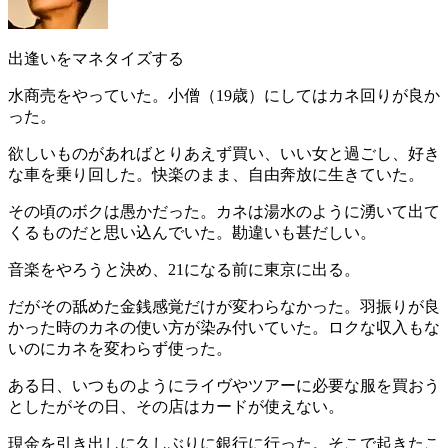
出逢いをマネタイズする
水商売をやっていた。小僧（19歳）にしてはカネ回りが良か
った。
欲しいものがあればとりあえず買い、いい女と過ごし、好き
な車を乗り回した。快楽のまま、自由奔放に生きていた。
その頃のボクは愚かだった。カネは
湯水のように湧いて出て
くるもの
だと思い込んでいた。勘違いも甚だしい。
音楽をやろうと決め、21になる前に東京に出る。
だがその舐めた金銭感覚だけが変わらなかった。羽振りが良
かった時のカネの使い方が染み付いていた。ロクな収入もな
いのにカネを変わらず使った。
ある日、いつものようにライヴやツアーに必要な服を買おう
としたがその日、その店はカードが使えない。
現金を引き出しに久しぶりに銀行に行った。そこで起きたこ