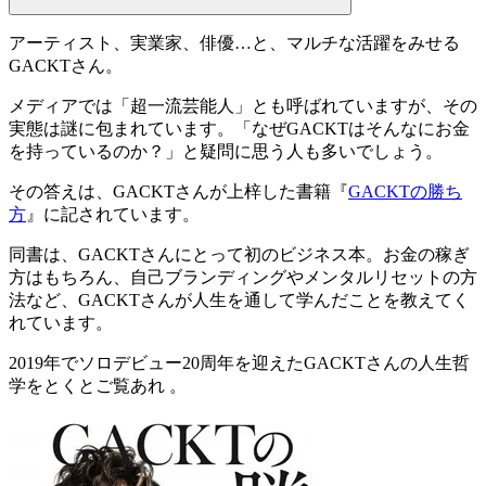
アーティスト、実業家、俳優…と、マルチな活躍をみせる
GACKTさん
。
メディアでは「
超一流芸能人
」とも呼ばれていますが、その
実態は謎に包まれています。「
なぜGACKTはそんなにお金
を持っているのか？
」と疑問に思う人も多いでしょう。
その答えは、GACKTさんが上梓した書籍『
GACKTの勝ち
方
』に記されています。
同書は、GACKTさんにとって初のビジネス本。お金の稼ぎ
方はもちろん、
自己ブランディング
や
メンタルリセット
の方
法など、GACKTさんが人生を通して学んだことを教えてく
れています。
2019年でソロデビュー20周年を迎えたGACKTさんの
人生哲
学
をとくとご覧あれ 。