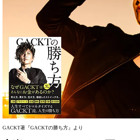
GACKT著『GACKTの勝ち方』より