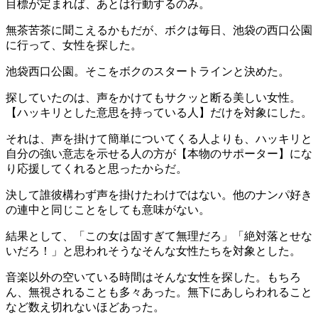
目標が定まれば、あとは行動するのみ。
無茶苦茶に聞こえるかもだが、ボクは毎日、池袋の西口公園
に行って、女性を探した。
池袋西口公園。そこをボクの
スタートライン
と決めた。
探していたのは、声をかけてもサクッと断る美しい女性。
【
ハッキリとした意思を持っている人】
だけを対象にした。
それは、声を掛けて簡単についてくる人よりも、ハッキリと
自分の強い意志を示せる人の方が【
本物のサポーター
】にな
り応援してくれると思ったからだ。
決して誰彼構わず声を掛けたわけではない。他のナンパ好き
の連中と同じことをしても意味がない。
結果として、「
この女は固すぎて無理だろ
」「
絶対落とせな
いだろ！
」と思われそうなそんな女性たちを対象とした。
音楽以外の空いている時間はそんな女性を探した。もちろ
ん、無視されることも多々あった。無下にあしらわれること
など数え切れないほどあった。