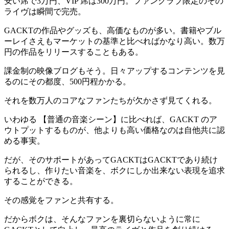
安い席で
3万円
、VIP 席は
300万円
。ファンクラブ限定のその
ライヴは瞬間で完売。
GACKTの作品やグッズも、高価なものが多い。書籍やブル
ーレイさえもマーケットの基準と比べればかなり高い。数万
円の作品をリリースすることもある。
課金制の映像ブログもそう。日々アップするコンテンツを見
るのにその都度、500円程かかる。
それを数万人のコアなファンたちが欠かさず見てくれる。
いわゆる 【普通の音楽シーン】に比べれば、GACKT のア
ウトプットするものが、他よりも高い価格なのは自他共に認
める事実。
だが、
そのサポートがあってGACKTはGACKTであり続け
られるし、作りたい音楽を、ボクにしか出来ない表現を追求
することができる
。
その感覚をファンと共有する。
だからボクは、そんなファンを裏切らないように常に