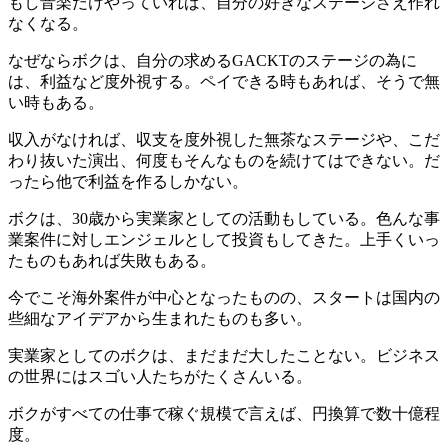
もし音楽だけやっていれば、自分の好きなステージさえ作れ
なくなる。
なぜならボクは、自分の求めるGACKTのステージの為に
は、利益など度外視する。ペイできる時もあれば、そうで無
い時もある。
収入がなければ、収支を度外視した無茶なステージや、こだ
わり抜いた演出、何度もそんなものを続けてはできない。だ
ったら他で利益を作るしかない。
ボクは、
30歳から実業家としての活動もしている
。色んな事
業案件に対しエンジェルとして投資もしてきた。上手くいっ
たものもあれば失敗もある。
今でこそ海外案件が中心となったものの、スタートは国内の
些細なアイデアから生まれたものも多い。
実業家としてのボクは、まだまだ大したことない。ビジネス
の世界にはスゴい人たちがたくさんいる。
ボクがすべての仕事で稼ぐ規模で言えば、円換算で
数十億程
度
。