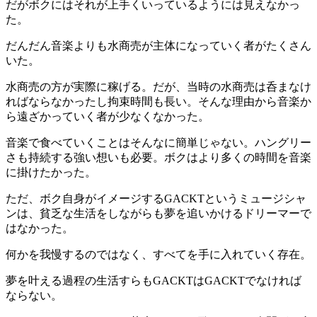
だがボクにはそれが上手くいっているようには見えなかっ
た。
だんだん音楽よりも水商売が主体になっていく者がたくさん
いた。
水商売の方が実際に稼げる。だが、当時の水商売は呑まなけ
ればならなかったし拘束時間も長い。そんな理由から音楽か
ら遠ざかっていく者が少なくなかった。
音楽で食べていくことはそんなに簡単じゃない。ハングリー
さも持続する強い想いも必要。ボクはより多くの時間を音楽
に掛けたかった。
ただ、ボク自身がイメージするGACKTというミュージシャ
ンは、
貧乏な生活をしながらも
夢を追いかけるドリーマーで
はなかった
。
何かを我慢するのではなく、すべてを手に入れていく存在
。
夢を叶える過程の生活すらもGACKTはGACKTでなければ
ならない。