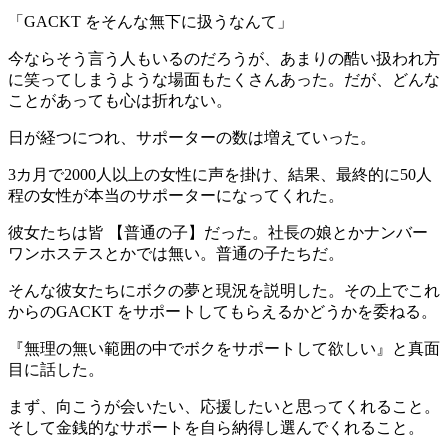
「
GACKT をそんな無下に扱うなんて
」
今ならそう言う人もいるのだろうが、あまりの酷い扱われ方
に笑ってしまうような場面もたくさんあった。だが、どんな
ことがあっても心は折れない。
日が経つにつれ、サポーターの数は増えていった。
3カ月で2000人以上の女性に声を掛け、結果、最終的に50人
程の女性が本当のサポーターになってくれた。
彼女たちは皆 【
普通の子
】だった。社長の娘とかナンバー
ワンホステスとかでは無い。普通の子たちだ。
そんな彼女たちにボクの夢と現況を説明した。その上でこれ
からのGACKT をサポートしてもらえるかどうかを委ねる。
『
無理の無い範囲の中でボクをサポートして欲しい
』と真面
目に話した。
まず、向こうが会いたい、応援したいと思ってくれること。
そして金銭的なサポートを自ら納得し選んでくれること。