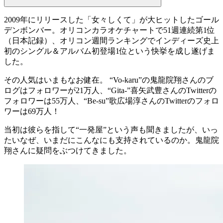
2009年にリリースした
「女々しくて」
が大ヒットしたゴール
デンボンバー。
オリコンカラオケチャートで51週連続第1位
（日本記録）
、オリコン週間ランキングでインディーズ史上
初の
シングル＆アルバム初登場1位
という快挙を成し遂げま
した。
その人気はいまもなお健在。 “Vo-karu”の鬼龍院翔さんのブ
ログはフォロワーが21万人、“Gita-”喜矢武豊さんのTwitterの
フォロワーは55万人、“Be-su”歌広場淳さんのTwitterのフォロ
ワーは69万人！
当初は彼らを指して
“一発屋”
という声も聞きましたが、いっ
たいなぜ、いまだにこんなにも支持されているのか。
鬼龍院
翔
さんに疑問をぶつけてきました。