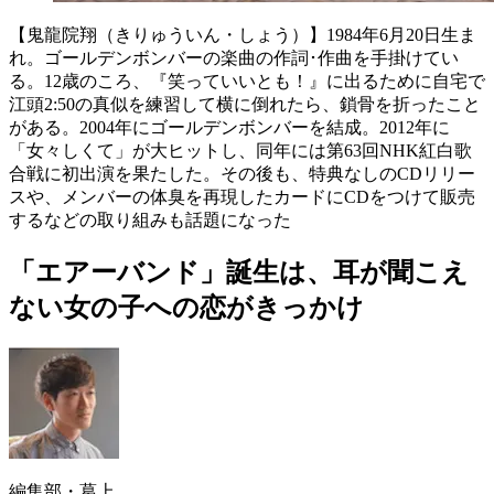
【鬼龍院翔（きりゅういん・しょう）】1984年6月20日生ま
れ。ゴールデンボンバーの楽曲の作詞･作曲を手掛けてい
る。12歳のころ、『笑っていいとも！』に出るために自宅で
江頭2:50の真似を練習して横に倒れたら、鎖骨を折ったこと
がある。2004年にゴールデンボンバーを結成。2012年に
「女々しくて」が大ヒットし、同年には第63回NHK紅白歌
合戦に初出演を果たした。その後も、特典なしのCDリリー
スや、メンバーの体臭を再現したカードにCDをつけて販売
するなどの取り組みも話題になった
「エアーバンド」誕生は、耳が聞こえ
ない女の子への恋がきっかけ
編集部・葛上