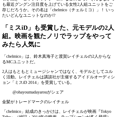
も最近グングン注目度を上げている女性2人組ユニットをご
存じだろうか。その名は「
chelmico（チェルミコ）
」！ いっ
たいどんなユニットなのか!?
「ミスiD」も受賞した、元モデルの2人
組。映画を観たノリでラップをやって
みたら人気に
「chelmico」は、
鈴木真海子
と
渡賀レイチェル
の2人からな
るMCユニットだ。
2人はもともとミュージシャンではなく、モデルとしてユル
く活動。レイチェルは講談社が主催するアイドルオーディシ
ョン「
ミスiD 2014
」を受賞している。
@ohayoumadayarouがシェア
金髪がトレードマークのレイチェル
「chelmico」結成のきっかけは、レイチェルが
映画『Tokyo
Tribe』（編註：2014年の映画。ラップシーンが多く登場）