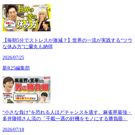
【毎朝5分でストレスが激減？】世界の一流が実践する“ツウ
な休み方”に蘭丸も納得
2026/07/25
新R25編集部
“小さな負け”を恐れる人ほどチャンスを逃す。麻雀界最強・
多井隆晴さん流の「千載一遇の好機をモノにする勝負眼」
2026/07/18