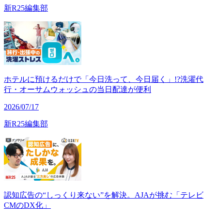
新R25編集部
ホテルに預けるだけで「今日洗って、今日届く」!?洗濯代
行・オーサムウォッシュの当日配達が便利
2026/07/17
新R25編集部
認知広告の“しっくり来ない”を解決。AJAが挑む「テレビ
CMのDX化」