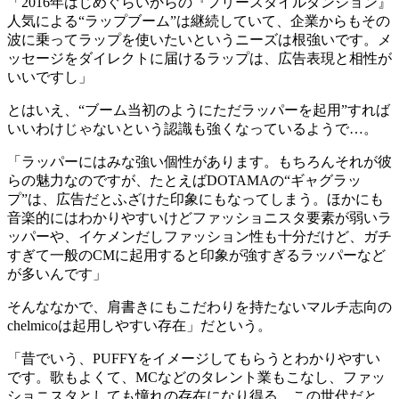
「2016年はじめぐらいからの『フリースタイルダンジョン』
人気による“
ラップブーム
”は継続していて、企業からもその
波に乗ってラップを使いたいというニーズは根強いです。
メ
ッセージをダイレクトに届けるラップは、広告表現と相性が
いい
ですし」
とはいえ、“ブーム当初のようにただラッパーを起用”すれば
いいわけじゃないという認識も強くなっているようで…。
「ラッパーにはみな強い個性があります。もちろんそれが彼
らの魅力なのですが、たとえばDOTAMAの“ギャグラッ
プ”は、
広告だと
ふざけた印象
にもなってしまう。ほかにも
音楽的にはわかりやすいけど
ファッショニスタ要素が弱い
ラ
ッパーや、イケメンだしファッション性も十分だけど、
ガチ
すぎて一般のCMに起用すると印象が強すぎる
ラッパーなど
が多いんです」
そんななかで、
肩書きにもこだわりを持たないマルチ志向の
chelmicoは起用しやすい存在
」だという。
「昔でいう、
PUFFY
をイメージしてもらうとわかりやすい
です。歌もよくて、MCなどのタレント業もこなし、ファッ
ショニスタとしても憧れの存在になり得る。この世代だと