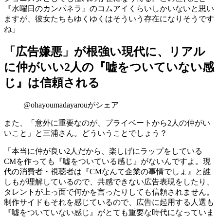
『水曜日のカンパネラ』の
コムアイ
くらいしかいないと思い
ますが、彼女たちもゆくゆくはそういう存在になりそうです
ね」
「広告嫌悪」が根強い現代に、リアル
に仲がいい2人の『嘘をついていない感
じ』は信頼される
@ohayoumadayarouがシェア
また、「意外に重要なのが、
プライベートから2人の仲がい
い
こと
」と三浦さん。どういうことでしょう？
「本当に仲が良い2人だから、楽しげにラップをしている
CMを作っても
『
嘘をついている感じ』がない
んですよ。現
代の消費者・視聴者は『CMなんて企業の事情でしょ』と誰
しもが理解しているので、共感できない広告表現をしたり、
タレントが上っ面で何かを言ったりしても信頼されません。
制作サイドもそれを感じているので、
広告に起用する人選も
『嘘をついていない感じ』がとても重要な時代になっていま