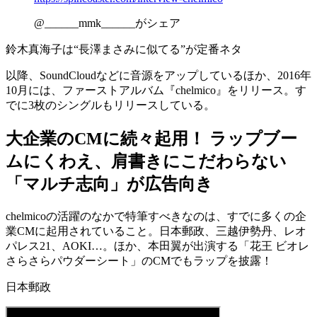
@______mmk______がシェア
鈴木真海子は“長澤まさみに似てる”が定番ネタ
以降、SoundCloudなどに音源をアップしているほか、2016年
10月には、ファーストアルバム『chelmico』をリリース。す
でに3枚のシングルもリリースしている。
大企業のCMに続々起用！ ラップブー
ムにくわえ、肩書きにこだわらない
「マルチ志向」が広告向き
chelmicoの活躍のなかで特筆すべきなのは、すでに多くの
企
業CMに起用されている
こと。日本郵政、三越伊勢丹、レオ
パレス21、AOKI…。ほか、本田翼が出演する「花王 ビオレ
さらさらパウダーシート」のCMでもラップを披露！
日本郵政