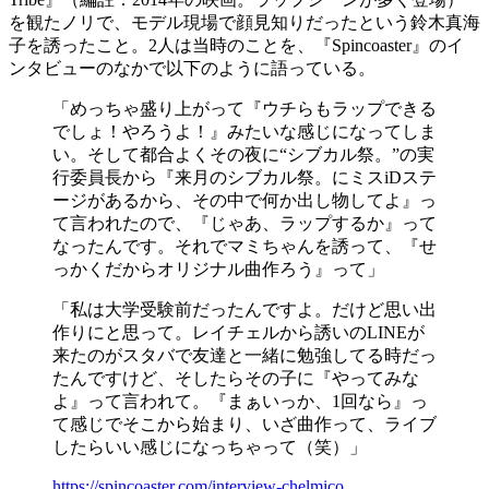
を観たノリ
で、モデル現場で顔見知りだったという鈴木真海
子を誘ったこと。2人は当時のことを、『Spincoaster』のイ
ンタビューのなかで以下のように語っている。
「めっちゃ盛り上がって『ウチらもラップできる
でしょ！やろうよ！』みたいな感じになってしま
い。そして都合よくその夜に“シブカル祭。”の実
行委員長から『来月のシブカル祭。に
ミスiDステ
ージがあるから、その中で何か出し物してよ
』っ
て言われたので、『じゃあ、ラップするか』って
なったんです。それでマミちゃんを誘って、『せ
っかくだからオリジナル曲作ろう』って」
「私は大学受験前だったんですよ。だけど思い出
作りにと思って。レイチェルから誘いのLINEが
来たのがスタバで友達と一緒に勉強してる時だっ
たんですけど、そしたらその子に『やってみな
よ』って言われて。『
まぁいっか、1回なら
』っ
て感じでそこから始まり、いざ曲作って、
ライブ
したらいい感じになっちゃって（笑）
」
https://spincoaster.com/interview-chelmico