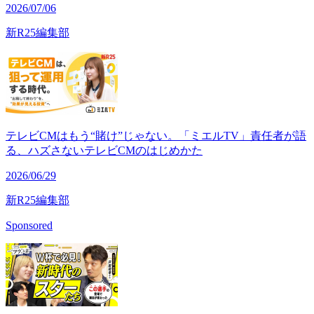
2026/07/06
新R25編集部
テレビCMはもう“賭け”じゃない。「ミエルTV」責任者が語
る、ハズさないテレビCMのはじめかた
2026/06/29
新R25編集部
Sponsored