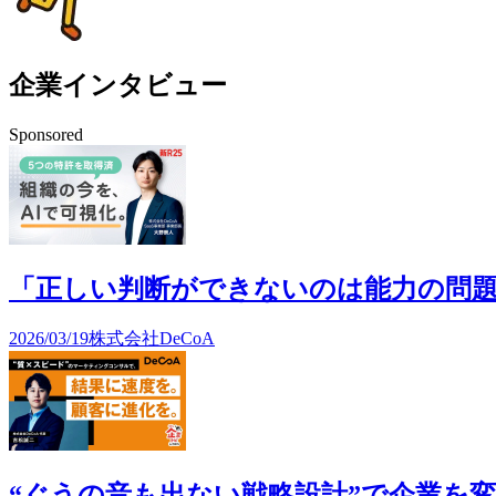
企業インタビュー
Sponsored
「正しい判断ができないのは能力の問題で
2026/03/19
株式会社DeCoA
“ぐうの音も出ない戦略設計”で企業を