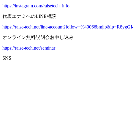
https://instagram.com/raisetech_info
代表エナミへのLINE相談
https://raise-tech.net/line-account?follow=%40066bmjip&lp=R8y
オンライン無料説明会お申し込み
https://raise-tech.net/seminar
SNS