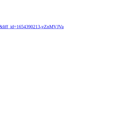
gGI&liff_id=1654390213-vZnMVJVa