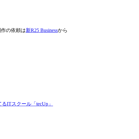
制作の依頼は
新R25 Business
から
ITスクール「tecUp」