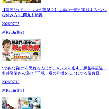
【毎朝5分でストレスが激減？】世界の一流が実践する“ツウ
な休み方”に蘭丸も納得
2026/07/25
新R25編集部
“小さな負け”を恐れる人ほどチャンスを逃す。麻雀界最強・
多井隆晴さん流の「千載一遇の好機をモノにする勝負眼」
2026/07/18
新R25編集部