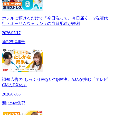
ホテルに預けるだけで「今日洗って、今日届く」!?洗濯代
行・オーサムウォッシュの当日配達が便利
2026/07/17
新R25編集部
認知広告の“しっくり来ない”を解決。AJAが挑む「テレビ
CMのDX化」
2026/07/06
新R25編集部