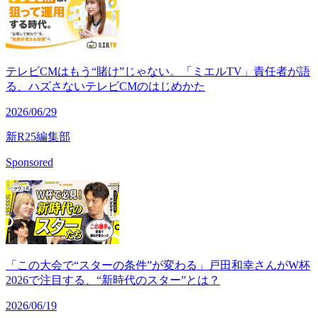
テレビCMはもう“賭け”じゃない。「ミエルTV」責任者が語
る、ハズさないテレビCMのはじめかた
2026/06/29
新R25編集部
Sponsored
「この大会で“スターの条件”が変わる」戸田和幸さんがW杯
2026で注目する、“新時代のスター”とは？
2026/06/19