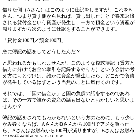
借りた側（Aさん）はこのように仕訳をしますが、これをB
さん、つまり貸す側から見れば、貸し出したことで将来返済
される貸付金という資産が発生し、一方で預金という資産が
減りますから次のように仕訳をすることができます。
「貸付金100円／預金100円」
急に簿記の話をしてどうしたんだ？
と思われるかもしれませんが、このような複式簿記（貸方と
借方に分けてお金の取引を記録するやり方）という会計の考
え方にもとづけば、誰かに資産が発生したら、どこかで負債
が発生しているはずという当然のことに気付くのです。
それでは、
「国の借金が」と国の負債の話をするのであれ
ば、その一方で誰かの資産の話も出ないとおかしいと思いま
せんか
？
簿記の話をされてもわからないという方のために、もう少し
かみ砕くならば、AさんがBさんから100円でアメを買った
ら、Aさんはお財布から100円が減りますが、Bさんはお財布
に100円が増えるとなります。