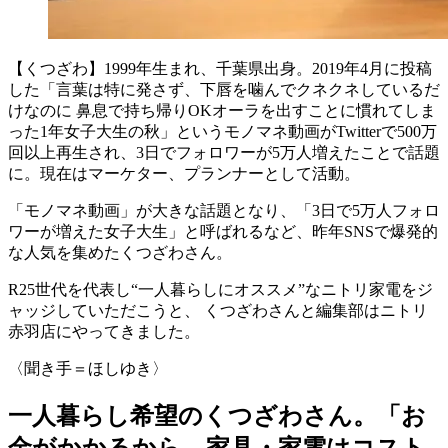
【くつざわ】1999年生まれ、千葉県出身。2019年4月に投稿
した「言葉は特に発さず、下唇を噛んでクネクネしているだ
けなのに 鼻息で持ち帰りOKオーラを出すことに慣れてしま
った1年女子大生の秋」というモノマネ動画がTwitterで500万
回以上再生され、3日でフォロワーが5万人増えたことで話題
に。現在はマーケター、プランナーとして活動。
「モノマネ動画」が大きな話題となり、「3日で5万人フォロ
ワーが増えた女子大生」と呼ばれるなど、昨年SNSで爆発的
な人気を集めたくつざわさん。
R25世代を代表し“一人暮らしにオススメ”なニトリ家電をジ
ャッジしていただこうと、 くつざわさんと編集部はニトリ
赤羽店にやってきました。
〈聞き手＝ほしゆき〉
一人暮らし希望のくつざわさん。「お
金がかかるから、家具・家電はコスト