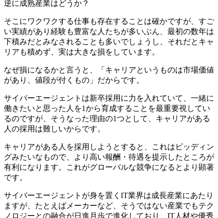
逆に成熟産業はどうか？
そこにワクワクする仕事も存在することは確かですが、すご
い実績があり経験も豊富な人たちが多いぶん、最初の数年は
下積みだとみなされることも多いでしょうし、それだとキャ
リアも積めず、実は大きな損をしています。
なぜ損になるかと言うと、「
キャリアというものは市場価値
があり、値段が付くもの
」だからです。
サイバーエージェントは新卒採用に力を入れていて、一緒に
働きたいと思った人を1から育成することを最重要視してい
るのですが、そうなった理由の1つとして、キャリアがある
人の採用は難しいからです。
キャリアがある人を採用しようとすると、これはビッディン
グみたいなもので、より高い報酬・待遇を提示したところが
有利になります。これがグローバルな競争になるとより顕著
です。
サイバーエージェントが身を置くIT業界は成長産業にあたり
ますが、たとえばメーカーなど、そうではない産業でもテク
ノロジーとの融合が日進月歩で進化しており、IT人材や優秀