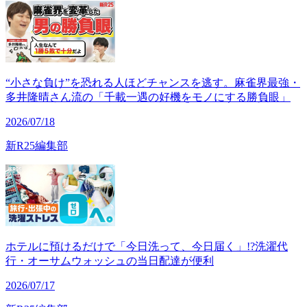
“小さな負け”を恐れる人ほどチャンスを逃す。麻雀界最強・
多井隆晴さん流の「千載一遇の好機をモノにする勝負眼」
2026/07/18
新R25編集部
ホテルに預けるだけで「今日洗って、今日届く」!?洗濯代
行・オーサムウォッシュの当日配達が便利
2026/07/17