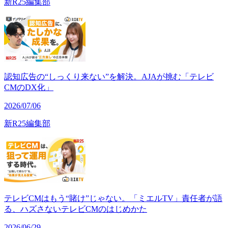
新R25編集部
認知広告の“しっくり来ない”を解決。AJAが挑む「テレビ
CMのDX化」
2026/07/06
新R25編集部
テレビCMはもう“賭け”じゃない。「ミエルTV」責任者が語
る、ハズさないテレビCMのはじめかた
2026/06/29