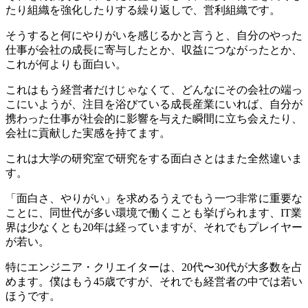
たり組織を強化したりする繰り返しで、営利組織です。
そうすると何にやりがいを感じるかと言うと、
自分のやった
仕事が会社の成長に寄与した
とか、
収益につながった
とか、
これが何よりも面白い
。
これはもう経営者だけじゃなくて、どんなにその会社の端っ
こにいようが、注目を浴びている成長産業にいれば、自分が
携わった仕事が社会的に影響を与えた瞬間に立ち会えたり、
会社に貢献した実感を持てます。
これは大学の研究室で研究をする面白さとはまた全然違いま
す。
「面白さ、やりがい」を求めるうえでもう一つ非常に重要な
ことに、同世代が多い環境で働くことも挙げられます、IT業
界は少なくとも20年は経っていますが、それでもプレイヤー
が若い。
特にエンジニア・クリエイターは、20代〜30代が大多数を占
めます。僕はもう45歳ですが、それでも経営者の中では若い
ほうです。