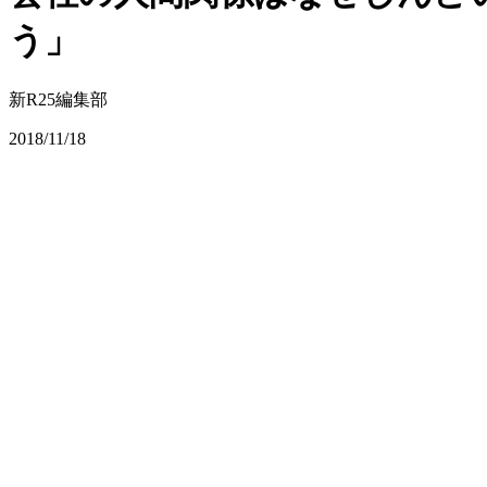
う」
新R25編集部
2018/11/18