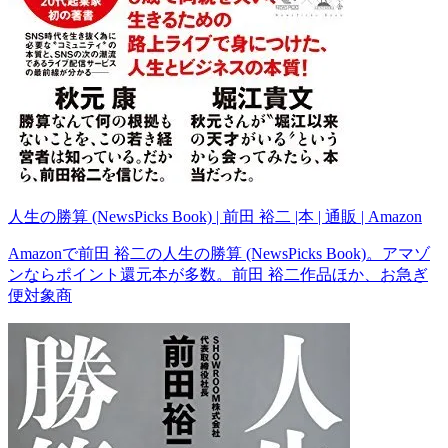
人生の勝算 (NewsPicks Book) | 前田 裕二 |本 | 通販 | Amazon
Amazonで前田 裕二の人生の勝算 (NewsPicks Book)。アマゾ
ンならポイント還元本が多数。前田 裕二作品ほか、お急ぎ
便対象商