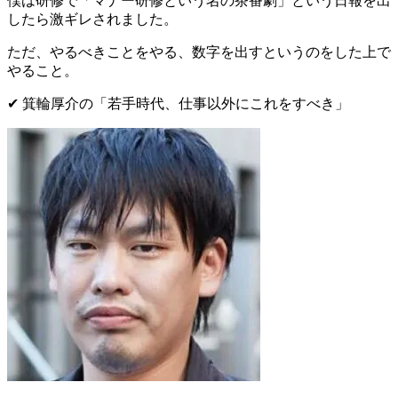
僕は研修で「
マナー研修という名の茶番劇
」という日報を出
したら
激ギレされました
。
ただ、やるべきことをやる、数字を出すというのをした上で
やること。
✔︎ 箕輪厚介の
「
若手時代、仕事以外にこれをすべき
」