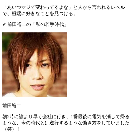
「
あいつマジで変わってるよな
」と人から言われるレベル
で、
極端に好きなこと
を見つける。
✔︎ 前田裕二の
「
私の若手時代
」
前田裕二
朝5時に誰より早く会社に行き、1番最後に電気を消して帰る
ような、今の時代とは逆行するような働き方をしていました
（笑）！