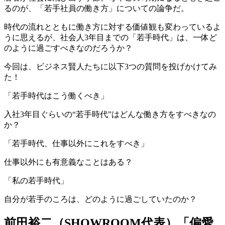
るのが、「
若手
社員の働き方
」についての論争だ。
時代の流れとともに働き方に対する価値観も変わっているよ
うに思えるが、
社会人3年目までの「若手時代」は、一体ど
のように過ごすべきなのだろうか
？
今回は、ビジネス賢人たちに以下3つの質問を投げかけてみ
た！
「
若手時代はこう働くべき
」
入社3年目ぐらいの“若手時代”はどんな働き方をすべきなの
か？
「
若手時代、仕事以外にこれをすべき
」
仕事以外にも有意義なことはある？
「
私の若手時代
」
自分が若手のころは、どのように過ごしていたのか？
前田裕二（SHOWROOM代表）「偏愛