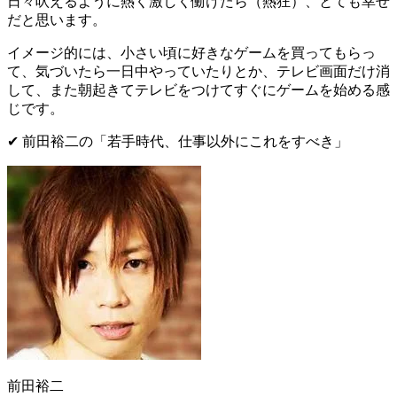
日々吠えるように熱く激しく働けたら（熱狂）、とても幸せ
だと思います。
イメージ的には、小さい頃に
好きなゲームを買ってもらっ
て、気づいたら一日中やっていたり
とか、テレビ画面だけ消
して、また
朝起きてテレビをつけてすぐにゲームを始める
感
じです。
✔︎ 前田裕二の
「
若手時代、仕事以外にこれをすべき
」
前田裕二