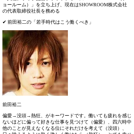
ョールーム）」を立ち上げ、現在はSHOWROOM株式会社
の代表取締役社長を務める
✔︎ 前田裕二の
「
若手時代はこう働くべき
」
前田裕二
偏愛→没頭→熱狂、がキーワード
です。働いても疲れを感じ
ないほどに偏って好きな仕事を見つけて（偏愛）、四六時中
他のことが見えなくなる位にそれだけを考えて（没頭）、