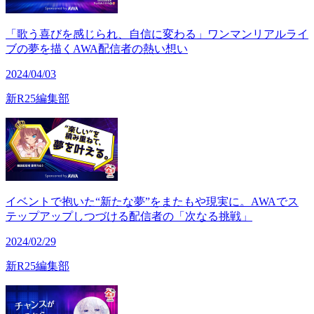
「歌う喜びを感じられ、自信に変わる」ワンマンリアルライ
ブの夢を描くAWA配信者の熱い想い
2024/04/03
新R25編集部
イベントで抱いた“新たな夢”をまたもや現実に。AWAでス
テップアップしつづける配信者の「次なる挑戦」
2024/02/29
新R25編集部