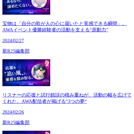
宝物は「自分の歌が人の心に届いたと実感できる瞬間」。
AWAイベント優勝経験者の活動を支える“原動力”
2024/02/27
新R25編集部
リスナーの応援と試行錯誤の積み重ねが、活動の幅を広げて
くれた。AWA配信者が掲げる“3つの夢“
2024/02/26
新R25編集部