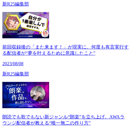
新R25編集部
前回収録後の「また来ます！」が現実に。何度も有言実行す
る配信者が“夢を叶えるために意識したこと”
2023/08/08
新R25編集部
朗読でも歌でもない新ジャンル“朗楽”を立ち上げ。AWAラ
ウンジ配信者が教える“唯一無二の作り方”