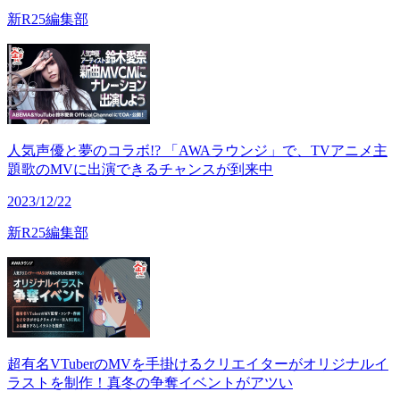
新R25編集部
人気声優と夢のコラボ!? 「AWAラウンジ」で、TVアニメ主
題歌のMVに出演できるチャンスが到来中
2023/12/22
新R25編集部
超有名VTuberのMVを手掛けるクリエイターがオリジナルイ
ラストを制作！真冬の争奪イベントがアツい