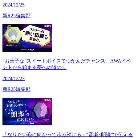
2024/12/25
新R25編集部
“お菓子な”スイートボイスでつかんだチャンス。AWAイベ
ントから始まる夢への道のり
2024/12/23
新R25編集部
「なりたい姿に向かって歩み続ける」“音楽×朗読”で伝える