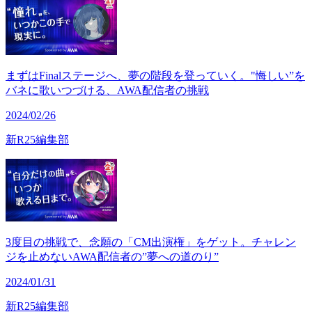
まずはFinalステージへ、夢の階段を登っていく。"悔しい”を
バネに歌いつづける、AWA配信者の挑戦
2024/02/26
新R25編集部
3度目の挑戦で、念願の「CM出演権」をゲット。チャレン
ジを止めないAWA配信者の”夢への道のり”
2024/01/31
新R25編集部