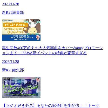
2023/11/28
新R25編集部
再生回数400万超えの大人気楽曲をカバー&amp;プロモーシ
ョンまで…!?AWA新イベントの特典が豪華すぎる
2023/11/28
新R25編集部
【ラジオ好き必見】あなたの冠番組を生配信！ 「トーク