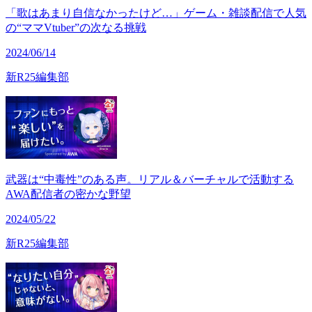
「歌はあまり自信なかったけど…」ゲーム・雑談配信で人気
の“ママVtuber”の次なる挑戦
2024/06/14
新R25編集部
武器は“中毒性”のある声。リアル＆バーチャルで活動する
AWA配信者の密かな野望
2024/05/22
新R25編集部