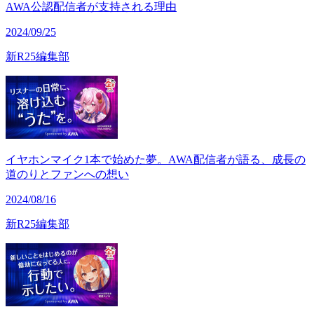
AWA公認配信者が支持される理由
2024/09/25
新R25編集部
イヤホンマイク1本で始めた夢。AWA配信者が語る、成長の
道のりとファンへの想い
2024/08/16
新R25編集部