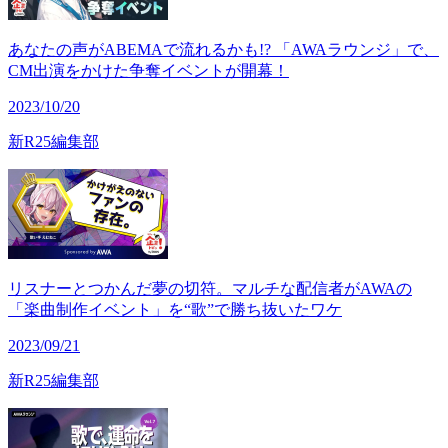
あなたの声がABEMAで流れるかも!? 「AWAラウンジ」で、
CM出演をかけた争奪イベントが開幕！
2023/10/20
新R25編集部
リスナーとつかんだ夢の切符。マルチな配信者がAWAの
「楽曲制作イベント」を“歌”で勝ち抜いたワケ
2023/09/21
新R25編集部