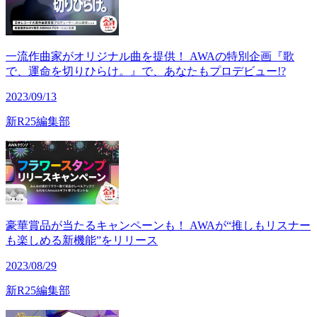
一流作曲家がオリジナル曲を提供！ AWAの特別企画『歌
で、運命を切りひらけ。』で、あなたもプロデビュー!?
2023/09/13
新R25編集部
豪華賞品が当たるキャンペーンも！ AWAが“推しもリスナー
も楽しめる新機能”をリリース
2023/08/29
新R25編集部