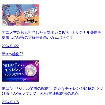
アニメ主題歌も担当した人気ボカロPが、オリジナル楽曲を
提供…!?AWAの大好評企画がカムバック！
2024/01/22
新R25編集部
夢は“オリジナル楽曲の配信”。新たなチャレンジに挑みつづ
ける「AWAラウンジ」MVP常連配信者の原点
2024/01/15