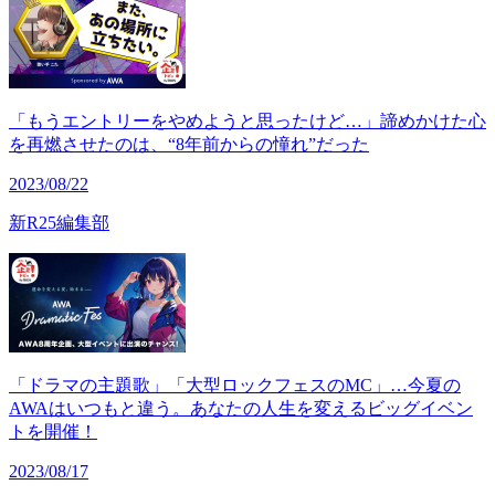
「もうエントリーをやめようと思ったけど…」諦めかけた心
を再燃させたのは、“8年前からの憧れ”だった
2023/08/22
新R25編集部
「ドラマの主題歌」「大型ロックフェスのMC」…今夏の
AWAはいつもと違う。あなたの人生を変えるビッグイベン
トを開催！
2023/08/17