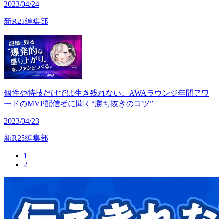
2023/04/24
新R25編集部
個性や特技だけでは生き残れない。AWAラウンジ年間アワ
ードのMVP配信者に聞く“勝ち抜きのコツ”
2023/04/23
新R25編集部
1
2