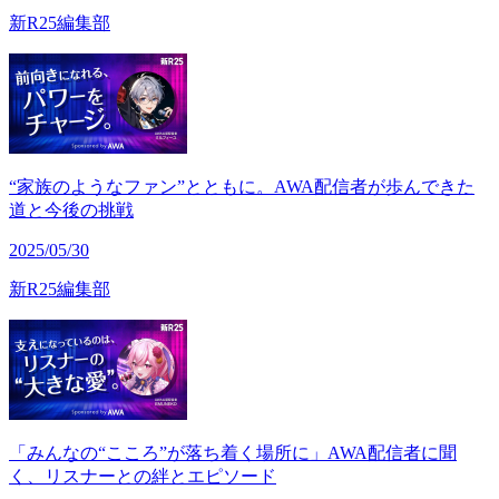
新R25編集部
“家族のようなファン”とともに。AWA配信者が歩んできた
道と今後の挑戦
2025/05/30
新R25編集部
「みんなの“こころ”が落ち着く場所に」AWA配信者に聞
く、リスナーとの絆とエピソード