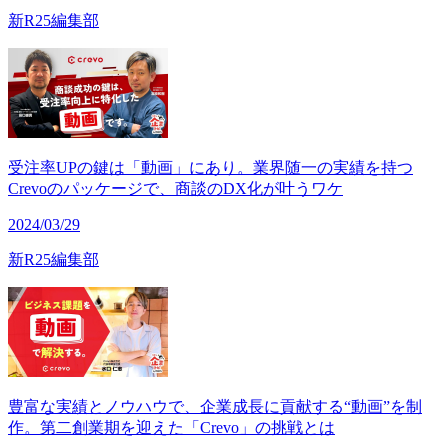
新R25編集部
受注率UPの鍵は「動画」にあり。業界随一の実績を持つ
Crevoのパッケージで、商談のDX化が叶うワケ
2024/03/29
新R25編集部
豊富な実績とノウハウで、企業成長に貢献する“動画”を制
作。第二創業期を迎えた「Crevo」の挑戦とは