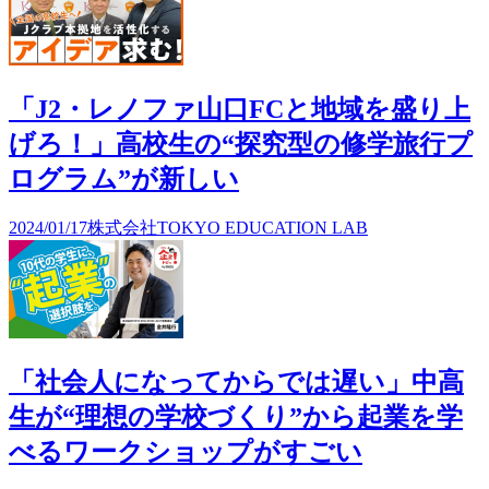
「J2・レノファ山口FCと地域を盛り上
げろ！」高校生の“探究型の修学旅行プ
ログラム”が新しい
2024/01/17
株式会社TOKYO EDUCATION LAB
「社会人になってからでは遅い」中高
生が“理想の学校づくり”から起業を学
べるワークショップがすごい