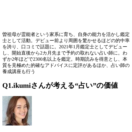
曽祖母が霊能者という家系に育ち、自身の能力を活かし鑑定
士として活動。デビュー前より周囲を驚かせるほどの的中率
を誇り、口コミで話題に。2021年1月鑑定士としてデビュー
し、開始直後から2カ月先まで予約の取れない占い師に。わ
ずか2年ほどで2300名以上を鑑定。時期読みを得意とし、本
質を見極めた的確なアドバイスに定評があるほか、占い師の
養成講座も行う
Q1.ikumiさんが考える“占い”の価値