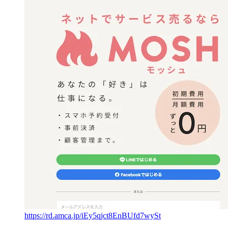
https://rd.amca.jp/iEy5qjct8EnBUfd7wySt