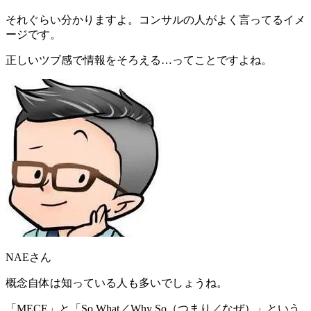
それぐらい分かりますよ。コンサルの人がよく言ってるイメ
ージです。
正しいツブ感で情報をそろえる…ってことですよね。
NAEさん
概念自体は知っている人も多いでしょうね。
「
MECE
」と「
So What／Why So（つまり／なぜ）
」という