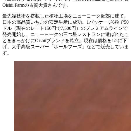
Oishii Farmの
古賀大貴さん
です。
最先端技術を搭載した植物工場をニューヨーク近郊に建て、
日本の高品質いちごの
安定生産に成功
。1パッケージ6粒で50
ドル（現在のレート150円で7,500円）のプレミアムラインで
発売開始し、ニューヨークの三つ星レストランに選ばれたこ
とをきっかけにOishiiブランドを確立。現在は価格を1/5に下
げ、大手高級スーパー「ホールフーズ」などで販売していま
す。