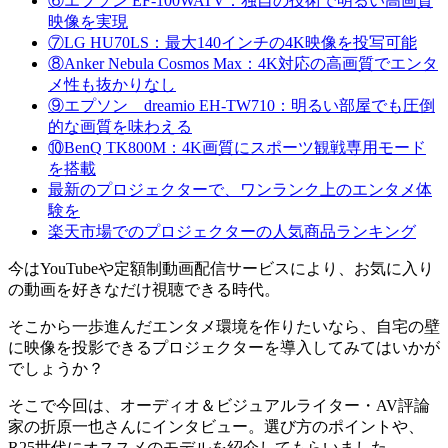
⑥エプソン EF-100WATV：独自の技術で明るい高画質
映像を実現
⑦LG HU70LS：最大140インチの4K映像を投写可能
⑧Anker Nebula Cosmos Max：4K対応の高画質でエンタ
メ性も抜かりなし
⑨エプソン dreamio EH-TW710：明るい部屋でも圧倒
的な画質を味わえる
⑩BenQ TK800M：4K画質にスポーツ観戦専用モード
を搭載
最新のプロジェクターで、ワンランク上のエンタメ体
験を
楽天市場でのプロジェクターの人気商品ランキング
今はYouTubeや定額制動画配信サービスにより、お気に入り
の動画を好きなだけ視聴できる時代。
そこから一歩進んだエンタメ環境を作りたいなら、
自宅の壁
に映像を投影できるプロジェクター
を導入してみてはいかが
でしょうか？
そこで今回は、
オーディオ＆ビジュアルライター・AV評論
家の折原一也さん
にインタビュー。選び方のポイントや、
R25世代にオススメのモデルを紹介してもらいました。