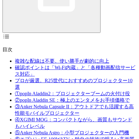
目次
複雑な配線は不要。使い勝手が劇的に向上
確認ポイントは「Wi-Fi内蔵」と「各種動画配信サービ
ス対応」
プロが厳選。R25世代におすすめのプロジェクター10
選
①popIn Aladdin2：プロジェクターブームの火付け役
②popIn Aladdin SE：極上のエンタメをお手頃価格で
③Anker Nebula Capsule II：アウトドアでも活躍する高
性能モバイルプロジェクター
④XGIMI MOG：コンパクトながら、画質もサウンド
もハイレベル
⑤Anker Nebula Astro：小型プロジェクターの入門機