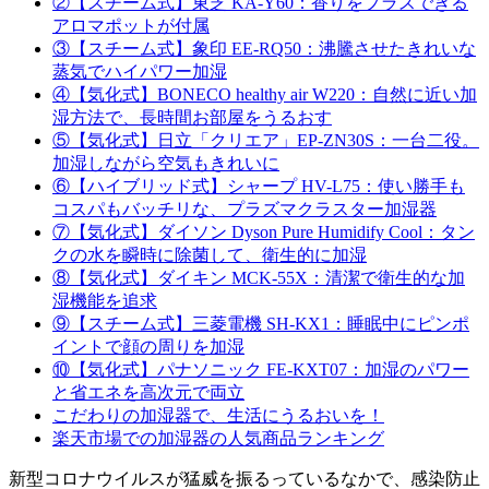
②【スチーム式】東芝 KA-Y60：香りをプラスできる
アロマポットが付属
③【スチーム式】象印 EE-RQ50：沸騰させたきれいな
蒸気でハイパワー加湿
④【気化式】BONECO healthy air W220：自然に近い加
湿方法で、長時間お部屋をうるおす
⑤【気化式】日立「クリエア」EP-ZN30S：一台二役。
加湿しながら空気もきれいに
⑥【ハイブリッド式】シャープ HV-L75：使い勝手も
コスパもバッチリな、プラズマクラスター加湿器
⑦【気化式】ダイソン Dyson Pure Humidify Cool：タン
クの水を瞬時に除菌して、衛生的に加湿
⑧【気化式】ダイキン MCK-55X：清潔で衛生的な加
湿機能を追求
⑨【スチーム式】三菱電機 SH-KX1：睡眠中にピンポ
イントで顔の周りを加湿
⑩【気化式】パナソニック FE-KXT07：加湿のパワー
と省エネを高次元で両立
こだわりの加湿器で、生活にうるおいを！
楽天市場での加湿器の人気商品ランキング
新型コロナウイルスが猛威を振るっているなかで、感染防止