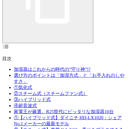
目次
加湿器はこれからの時代の“守り神”!?
選び方のポイントは「加湿方式」と「お手入れのしや
すさ」
①気化式
②スチーム式（スチームファン式）
③ハイブリッド式
④超音波式
家電王が厳選。R25世代にピッタリな加湿器10台
①【ハイブリッド式】ダイニチ HD-LX1020：シェア
No.1メーカーの最新モデル