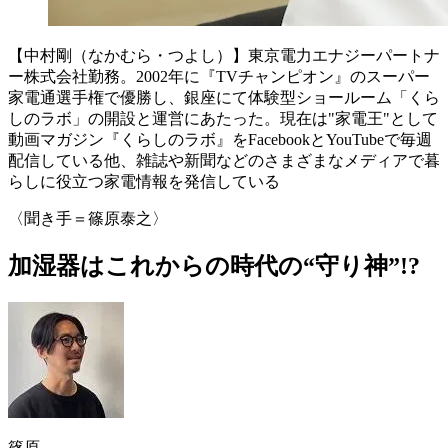
【中村剛（なかむら・つよし）】東京電力エナジーパートナ
ー株式会社勤務。2002年に『TVチャンピオン』のスーパー
家電通選手権で優勝し、銀座にて体験型ショールーム「くら
しのラボ」の開設と運営にあたった。現在は"家電王"として
動画マガジン『くらしのラボ』をFacebookとYouTubeで毎週
配信している他、雑誌や新聞などのさまざまなメディアで暮
らしに役立つ家電情報を発信している
〈聞き手＝篠原泰之〉
加湿器はこれからの時代の“守り神”!?
篠原