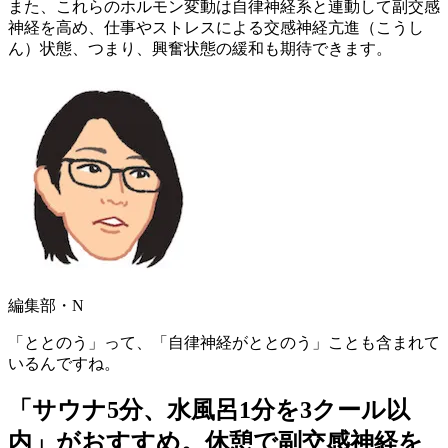
また、これらのホルモン変動は自律神経系と連動して副交感
神経を高め、仕事やストレスによる交感神経亢進（こうし
ん）状態、つまり、
興奮状態の緩和も期待
できます。
編集部・N
「ととのう」って、「
自律神経がととのう
」ことも含まれて
いるんですね。
「サウナ5分、水風呂1分を3クール以
内」がおすすめ。休憩で副交感神経を