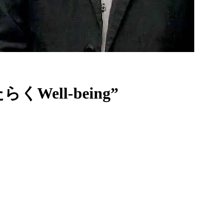
ll-being”