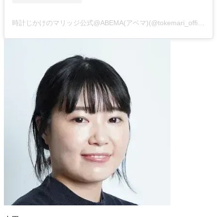
時計じかけのマリッジ公式@ABEMA(アベマ)(@tokemari_official)がシェアした投稿