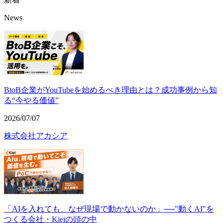
News
BtoB企業がYouTubeを始めるべき理由とは？成功事例から知
る“今やる価値”
2026/07/07
株式会社アカシア
「AIを入れても、なぜ現場で動かないのか」──"動くAI"を
つくる会社・Kieiの頭の中