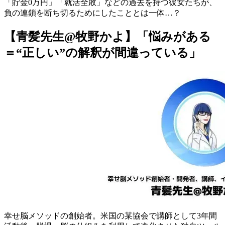
「貯金0万円」「就活全敗」などの過去を持つ彼女たちが、
負の連鎖を断ち切るためにしたこととは一体…？
【青髪先生@牧野かよ】「悩みがある
＝“正しい”の解釈が間違っている」
幸せ脳メソッドの創始者。米国の某協会で講師として3年間