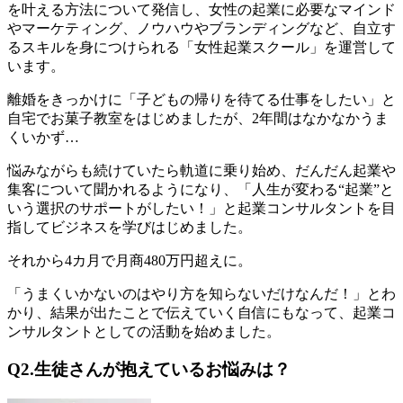
を叶える方法
について発信し、女性の起業に必要なマインド
やマーケティング、ノウハウやブランディングなど、自立す
るスキルを身につけられる「
女性起業スクール
」を運営して
います。
離婚をきっかけに「子どもの帰りを待てる仕事をしたい」と
自宅でお菓子教室をはじめましたが、2年間はなかなかうま
くいかず…
悩みながらも続けていたら軌道に乗り始め、だんだん起業や
集客について聞かれるようになり、「人生が変わる“起業”と
いう選択のサポートがしたい！」と起業コンサルタントを目
指してビジネスを学びはじめました。
それから
4カ月で月商480万円超えに
。
「うまくいかないのはやり方を知らないだけなんだ！」とわ
かり、結果が出たことで伝えていく自信にもなって、起業コ
ンサルタントとしての活動を始めました。
Q2.生徒さんが抱えているお悩みは？