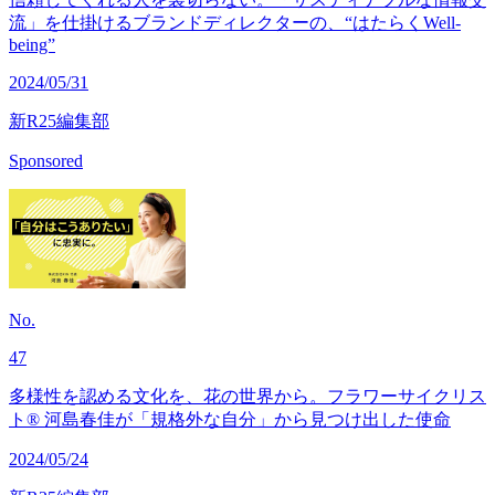
流」を仕掛けるブランドディレクターの、“はたらくWell-
being”
2024/05/31
新R25編集部
Sponsored
No.
47
多様性を認める文化を、花の世界から。フラワーサイクリス
ト® 河島春佳が「規格外な自分」から見つけ出した使命
2024/05/24