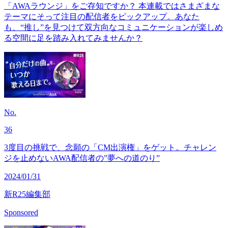
「AWAラウンジ」をご存知ですか？ 本連載ではさまざまな
テーマにそって注目の配信者をピックアップ。あなた
も、“推し”を見つけて双方向なコミュニケーションが楽しめ
る空間に足を踏み入れてみませんか？
No.
36
3度目の挑戦で、念願の「CM出演権」をゲット。チャレン
ジを止めないAWA配信者の”夢への道のり”
2024/01/31
新R25編集部
Sponsored