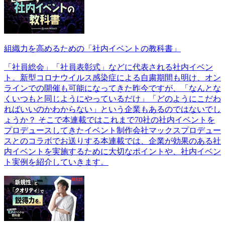
組織力を高めるための「社内イベントの教科書」
「社員総会」「社員表彰式」などに代表される社内イベン
ト。新型コロナウイルス感染症による自粛期間も明け、オン
ラインでの開催も可能になってきた昨今ですが、「なんとな
くいつもと同じようにやっているだけ」「どのようにこだわ
ればいいのかわからない」という企業もあるのではないでし
ょうか？ そこで本連載ではこれまで70社の社内イベントを
プロデュースしてきたイベント制作会社マックスプロデュー
スとのコラボでお送りする本連載では、企業が効果のある社
内イベントを実施するために大切なポイントや、社内イベン
ト実例を紹介していきます。