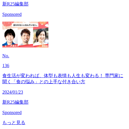
新R25編集部
Sponsored
No.
136
食生活が変われば、体型も表情も人生も変わる！ 専門家に
聞く「食の悩み」との上手な付き合い方
2024/01/23
新R25編集部
Sponsored
もっと見る