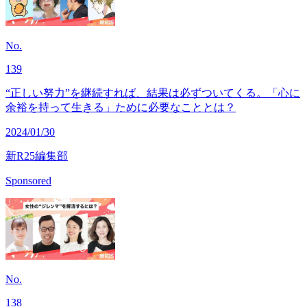
No.
139
“正しい努力”を継続すれば、結果は必ずついてくる。「心に
余裕を持って生きる」ために必要なこととは？
2024/01/30
新R25編集部
Sponsored
No.
138