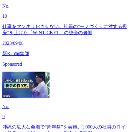
No.
10
仕事をマンネリ化させない。社員の“モノづくりに対する視
座”を上げた「WINTICKET」の総会の裏側
2023/09/08
新R25編集部
Sponsored
No.
9
沖縄の広大な会場で“周年祭”を実施。1,000人の社員のロイ