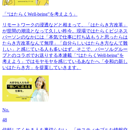
「“はたらくWell-being”を考えよう」
リモートワークの浸透などと相まって、「はたらき方改革」
が世間の潮流となって久しい昨今。現場ではたらくビジネス
パーソンのなかには「本気で仕事に打ち込もうと思ったらは
たらき方改革なんて無理」「自分らしいはたらき方なんて難
しい」と感じている人も多いはず。そこで、パーソルグルー
プとのコラボでお送りする本連載「“はたらくWell-being”を
考えよう」ではモヤモヤを感じているあなたへ「令和の新し
いはたらき方」を提案していきます。
No.
48
信頼してくれる人を裏切らない。「サスティナブルな情報交