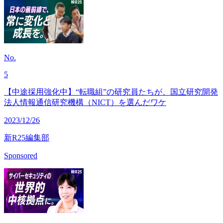
No.
5
【中途採用強化中】“転職組”の研究員たちが、国立研究開発
法人情報通信研究機構（NICT）を選んだワケ
2023/12/26
新R25編集部
Sponsored