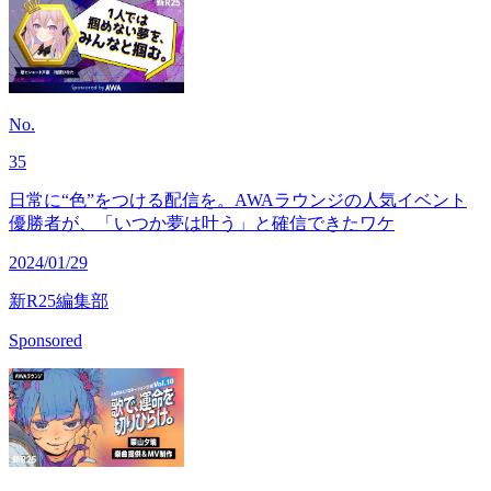
No.
35
日常に“色”をつける配信を。AWAラウンジの人気イベント
優勝者が、「いつか夢は叶う」と確信できたワケ
2024/01/29
新R25編集部
Sponsored