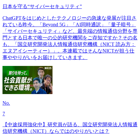
日本を守る“サイバーセキュリティ”
ChatGPTをはじめとしたテクノロジーの急速な発展が注目さ
れている昨今。「Beyond 5G」「AI同時通訳」「量子暗号」
「サイバーセキュリティ」など、最先端の情報通信分野を専
門とする日本で唯一の公的研究機関をご存知ですか？その名
も、「国立研究開発法人情報通信研究機構（NICT 読み方：
エヌアイシーティー）」。本連載ではそんなNICTが担う仕
事ややりがいをお届けしていきます。
No.
7
【中途採用強化中】研究員が語る、国立研究開発法人情報通
信研究機構（NICT）ならではのやりがいとは？