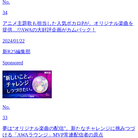
No.
34
アニメ主題歌も担当した人気ボカロPが、オリジナル楽曲を
提供…!?AWAの大好評企画がカムバック！
2024/01/22
新R25編集部
Sponsored
No.
33
夢は“オリジナル楽曲の配信”。新たなチャレンジに挑みつづ
ける「AWAラウンジ」MVP常連配信者の原点