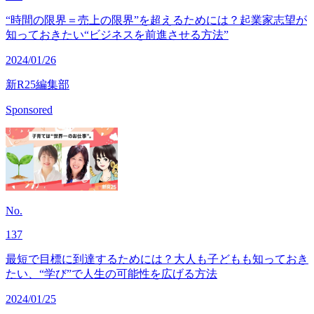
“時間の限界＝売上の限界”を超えるためには？起業家志望が
知っておきたい“ビジネスを前進させる方法”
2024/01/26
新R25編集部
Sponsored
No.
137
最短で目標に到達するためには？大人も子どもも知っておき
たい、“学び”で人生の可能性を広げる方法
2024/01/25