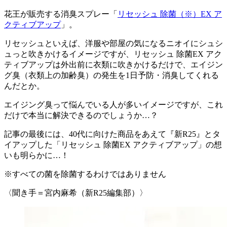
花王が販売する消臭スプレー「
リセッシュ 除菌（※）EX ア
クティブアップ
」。
リセッシュといえば、
洋服や部屋の気になるニオイにシュシ
ュっと吹きかけるイメージ
ですが、リセッシュ 除菌EX アク
ティブアップは外出前に衣類に吹きかけるだけで、エイジン
グ臭（衣類上の加齢臭）の発生を1日予防・消臭してくれる
んだとか。
エイジング臭って悩んでいる人が多いイメージですが、これ
だけで本当に解決できるのでしょうか…？
記事の最後には、40代に向けた商品をあえて『新R25』とタ
イアップした「リセッシュ 除菌EX アクティブアップ」の想
いも明らかに…！
※すべての菌を除菌するわけではありません
〈聞き手＝宮内麻希（新R25編集部）〉