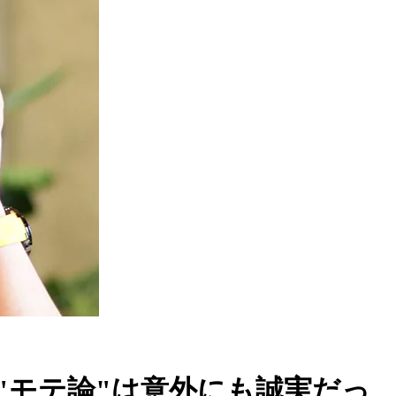
"モテ論"は意外にも誠実だっ