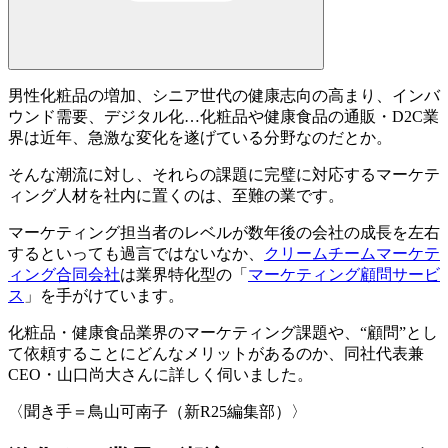
男性化粧品の増加、シニア世代の健康志向の高まり、インバ
ウンド需要、デジタル化…
化粧品や健康食品の通販・D2C業
界
は近年、急激な変化を遂げている分野なのだとか。
そんな潮流に対し、それらの課題に完璧に対応するマーケテ
ィング人材を社内に置くのは、至難の業です。
マーケティング担当者のレベルが数年後の会社の成長を左右
するといっても過言ではないなか、
クリームチームマーケテ
ィング合同会社
は業界特化型の「
マーケティング顧問サービ
ス
」を手がけています。
化粧品・健康食品業界のマーケティング課題や、“顧問”とし
て依頼することにどんなメリットがあるのか、
同社代表兼
CEO・山口尚大さん
に詳しく伺いました。
〈聞き手＝鳥山可南子（新R25編集部）〉