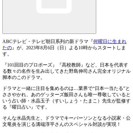
ABCテレビ・テレビ朝日系列の新ドラマ『
何曜日に生まれ
たの
』が、
2023年8月6日（日）よる10時
からスタートしま
す。
『101回目のプロポーズ』『高校教師』など、日本を代表す
る数々の名作を生み出してきた野島伸司さん完全オリジナル
脚本のこのドラマ。
ドラマと一緒に注目を集めるのは…業界で“日本一当たる”と
ささやかれ、あのゲッターズ飯田さんも唯一尊敬していると
いう占い師・
水晶玉子（すいしょう・たまこ）先生
が監修す
る『
曜日占い
』です。
そんな水晶先生と、ドラマでキーパーソンとなる小説家・公
文竜炎を演じる
溝端淳平さん
のスペシャル対談が実現！