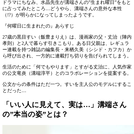
ドラマにちなみ、水晶先生が溝端さんの”生まれ曜日”をもと
に占ってみたところ…どうやら、
溝端さんの意外な本性
（!?）が明らかになってしまったようです
。
『何曜日に生まれたの』あらすじ
27歳の黒目すい（飯豊まりえ）は、漫画家の父・丈治（陣内
孝則）と2人で暮らす引きこもり。ある日父親は、レギュラ
ー連載を持つ雑誌の編集長・来栖久美（シシド・カフカ）か
ら呼び出され、一方的に連載打ち切りを告げられてしまう。
生活のために「何でもやります」とすがる丈治に、人気作家
の公文竜炎（溝端淳平）とのコラボレーションを提案する。
公文からの条件はただ一つ。すいを
主人公のモデル
にするこ
とだった…
「いい人に見えて、実は…」溝端さん
の”本当の姿”とは？