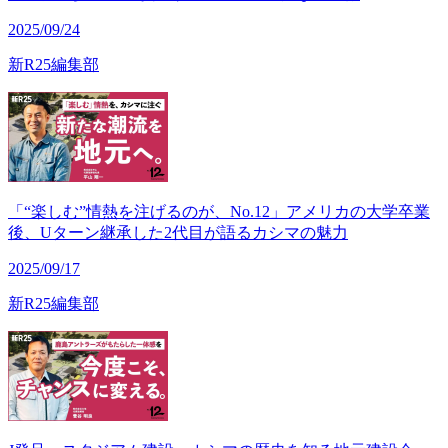
2025/09/24
新R25編集部
「“楽しむ”情熱を注げるのが、No.12」アメリカの大学卒業
後、Uターン継承した2代目が語るカシマの魅力
2025/09/17
新R25編集部