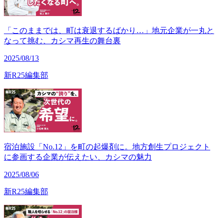
「このままでは、町は衰退するばかり…」地元企業が一丸と
なって挑む、カシマ再生の舞台裏
2025/08/13
新R25編集部
宿泊施設「No.12」を町の起爆剤に。地方創生プロジェクト
に参画する企業が伝えたい、カシマの魅力
2025/08/06
新R25編集部