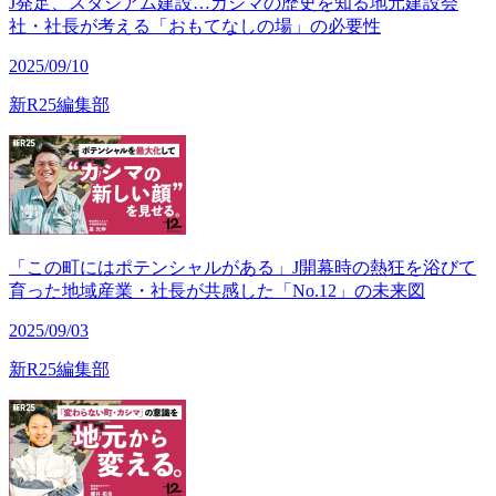
J発足、スタジアム建設…カシマの歴史を知る地元建設会
社・社長が考える「おもてなしの場」の必要性
2025/09/10
新R25編集部
「この町にはポテンシャルがある」J開幕時の熱狂を浴びて
育った地域産業・社長が共感した「No.12」の未来図
2025/09/03
新R25編集部