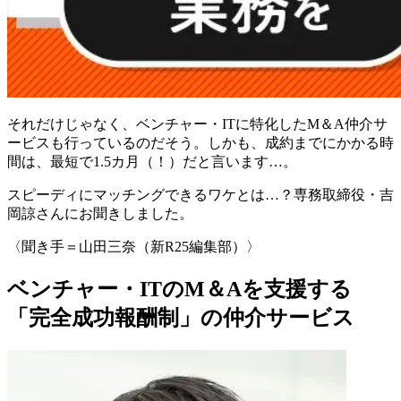
それだけじゃなく、
ベンチャー・ITに特化したM＆A仲介サ
ービス
も行っているのだそう。しかも、成約までにかかる時
間は、
最短で1.5カ月（！）
だと言います…。
スピーディにマッチングできるワケとは…？
専務取締役・吉
岡諒さん
にお聞きしました。
〈聞き手＝山田三奈（新R25編集部）〉
ベンチャー・ITのM＆Aを支援する
「完全成功報酬制」の仲介サービス