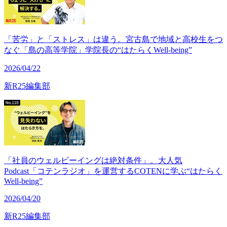
「苦労」と「ストレス」は違う。宮古島で地域と高校生をつ
なぐ「島の高等学院」学院長の“はたらくWell-being”
2026/04/22
新R25編集部
「社員のウェルビーイングは絶対条件」。大人気
Podcast「コテンラジオ」を運営するCOTENに学ぶ“はたらく
Well-being”
2026/04/20
新R25編集部