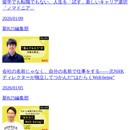
留学でも転職でもない。人生を「試す」新しいキャリア選択
「ノマドニア」
2026/01/09
新R25編集部
会社の名前じゃなく、自分の名前で仕事をする——元NHK
ディレクターが独立してつかんだ“はたらくWell-being”
2026/01/05
新R25編集部