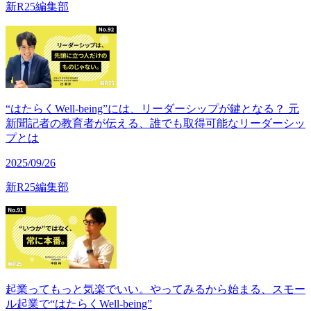
新R25編集部
“はたらくWell-being”には、リーダーシップが鍵となる？ 元
新聞記者の教育者が伝える、誰でも取得可能なリーダーシッ
プとは
2025/09/26
新R25編集部
起業ってもっと気楽でいい。やってみるから始まる、スモー
ル起業で“はたらくWell-being”