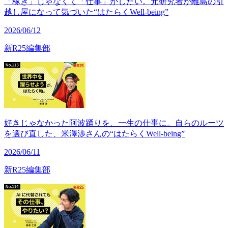
「稼ぎ」じゃなくて「仕事」がしたい。元研究者が離島の引
越し屋になって気づいた“はたらくWell-being”
2026/06/12
新R25編集部
好きじゃなかった阿波踊りを、一生の仕事に。自らのルーツ
を選び直した、米澤渉さんの“はたらくWell-being”
2026/06/11
新R25編集部