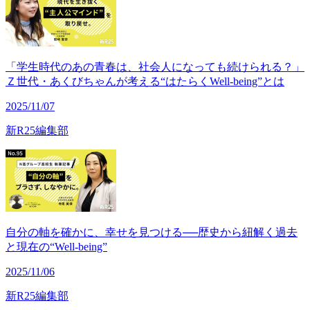
「学生時代のあの青春は、社会人になっても続けられる？」
Ｚ世代・あくびちゃんが考える“はたらくWell-being”とは
2025/11/07
新R25編集部
自分の軸を確かに、幸せを見つける──歴史から紐解く過去
と現在の“Well-being”
2025/11/06
新R25編集部