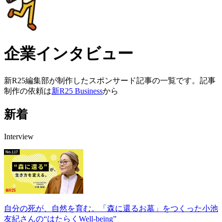
企業インタビュー
新R25編集部が制作したスポンサード記事の一覧です。記事
制作の依頼は
新R25 Business
から
新着
Interview
自分の死が、自然を育む。「森に還るお墓」をつくった小池
友紀さんの“はたらくWell-being”