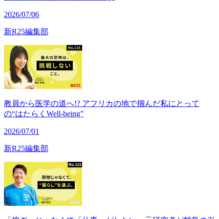
2026/07/06
新R25編集部
教員から医学の道へ!? アフリカの地で掴んだ私にとって
の“はたらくWell-being”
2026/07/01
新R25編集部