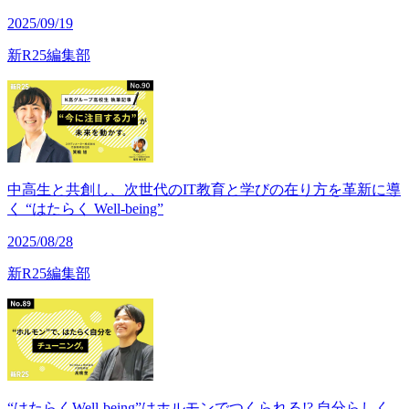
2025/09/19
新R25編集部
中高生と共創し、次世代のIT教育と学びの在り方を革新に導
く “はたらく Well-being”
2025/08/28
新R25編集部
“はたらくWell-being”はホルモンでつくられる!? 自分らしく