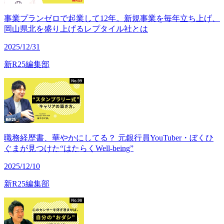
事業プランゼロで起業して12年。新規事業を毎年立ち上げ、
岡山県北を盛り上げるレプタイル社とは
2025/12/31
新R25編集部
職務経歴書、華やかにしてる？ 元銀行員YouTuber・ぼくひ
ぐまが見つけた“はたらくWell-being”
2025/12/10
新R25編集部