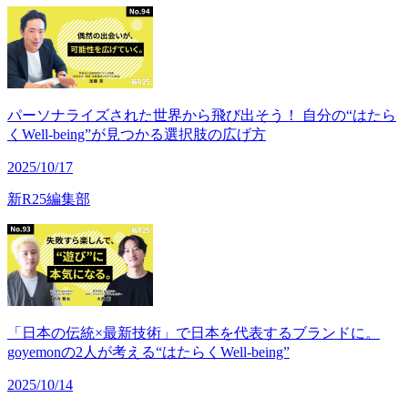
パーソナライズされた世界から飛び出そう！ 自分の“はたら
くWell-being”が見つかる選択肢の広げ方
2025/10/17
新R25編集部
「日本の伝統×最新技術」で日本を代表するブランドに。
goyemonの2人が考える“はたらくWell-being”
2025/10/14