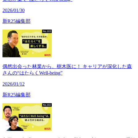
2026/01/30
新R25編集部
偶然出会った林業から、樹木医に！ キャリアが深化した森
さんの“はたらくWell-being”
2026/01/12
新R25編集部