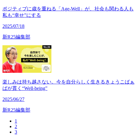
ポジティブに歳を重ねる「Age-Well」が、社会も関わる人も
私も“幸せ”にする
2025/07/18
新R25編集部
楽しみは持ち越さない。今を自分らしく生きるきょうこばぁ
ばが貫く“Well-being”
2025/06/27
新R25編集部
1
2
3