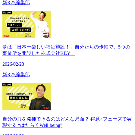
新R25編集部
夢は「日本一楽しい福祉施設！」自分たちの歩幅で、5つの
事業所を開設した株式会社KEY．
2026/02/23
新R25編集部
自分の力を発揮できるのはどんな局面？ 得意×フェーズで実
現する “はたらくWell-being”