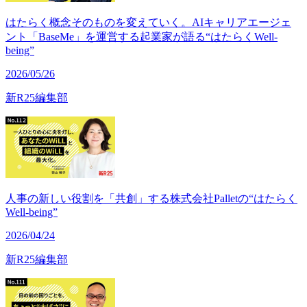
はたらく概念そのものを変えていく。AIキャリアエージェ
ント「BaseMe」を運営する起業家が語る“はたらくWell-
being”
2026/05/26
新R25編集部
人事の新しい役割を「共創」する株式会社Palletの“はたらく
Well-being”
2026/04/24
新R25編集部