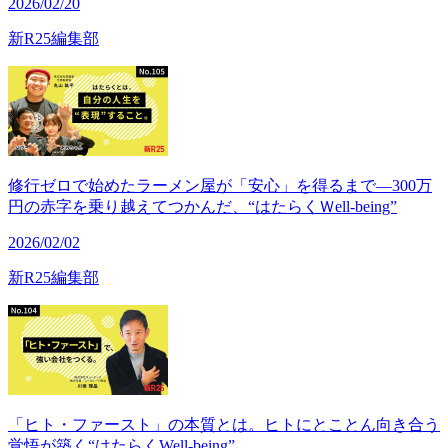
2026/02/20
新R25編集部
修行ゼロで始めたラーメン屋が「安心」を得るまで—300万
円の赤字を乗り越えてつかんだ、“はたらくＷell-being”
2026/02/02
新R25編集部
「ヒト・ファースト」の本質とは。ヒトにとことん向き合う
覚悟が築く“はたらくWell-being”