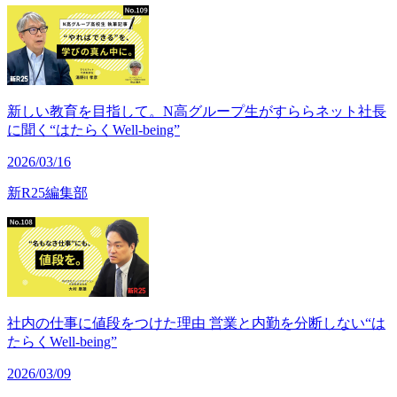
新しい教育を目指して。N高グループ生がすららネット社長
に聞く“はたらくWell-being”
2026/03/16
新R25編集部
社内の仕事に値段をつけた理由 営業と内勤を分断しない“は
たらくWell-being”
2026/03/09