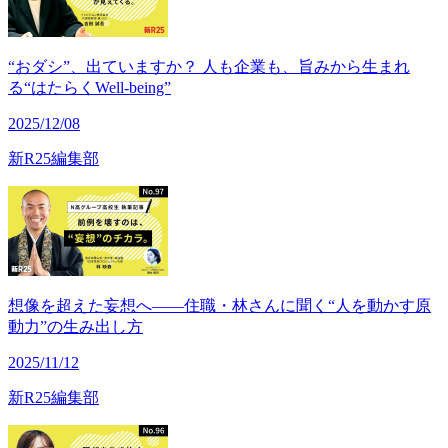
“おダシ”、出ていますか？ 人も企業も、旨みから生まれ
る“はたらくWell-being”
2025/12/08
新R25編集部
想像を超えた妄想へ——住職・林さんに聞く“人を動かす原
動力”の生み出し方
2025/11/12
新R25編集部